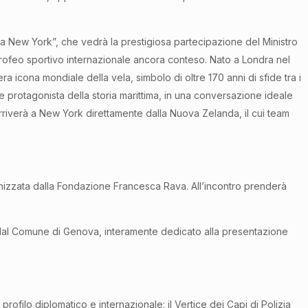
o a New York”, che vedrà la prestigiosa partecipazione del Ministro
o trofeo sportivo internazionale ancora conteso. Nato a Londra nel
 icona mondiale della vela, simbolo di oltre 170 anni di sfide tra i
e protagonista della storia marittima, in una conversazione ideale
 arriverà a New York direttamente dalla Nuova Zelanda, il cui team
ganizzata dalla Fondazione Francesca Rava. All’incontro prenderà
zato dal Comune di Genova, interamente dedicato alla presentazione
rofilo diplomatico e internazionale: il Vertice dei Capi di Polizia