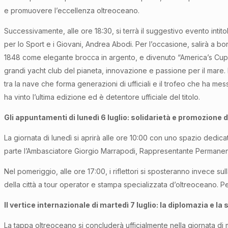
e promuovere l’eccellenza oltreoceano.
Successivamente, alle ore 18:30, si terrà il suggestivo evento inti
per lo Sport e i Giovani, Andrea Abodi. Per l’occasione, salirà a bo
1848 come elegante brocca in argento, e divenuto “America’s Cup” dop
grandi yacht club del pianeta, innovazione e passione per il mare. 
tra la nave che forma generazioni di ufficiali e il trofeo che ha me
ha vinto l’ultima edizione ed è detentore ufficiale del titolo.
Gli appuntamenti di lunedì 6 luglio: solidarietà e promozione de
La giornata di lunedì si aprirà alle ore 10:00 con uno spazio dedi
parte l’Ambasciatore Giorgio Marrapodi, Rappresentante Permanente
Nel pomeriggio, alle ore 17:00, i riflettori si sposteranno invece s
della città a tour operator e stampa specializzata d’oltreoceano. Pe
Il vertice internazionale di martedì 7 luglio: la diplomazia e la
La tappa oltreoceano si concluderà ufficialmente nella giornata di ma