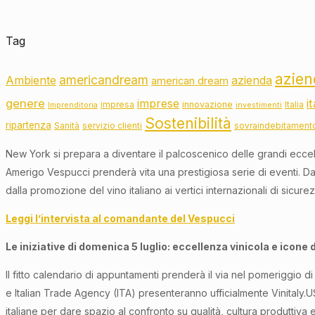
Tag
azien
americandream
Ambiente
azienda
american dream
genere
imprese
i
innovazione
impresa
Italia
Imprenditoria
investimenti
Sostenibilità
ripartenza
Sanità
servizio clienti
sovraindebitament
New York si prepara a diventare il palcoscenico delle grandi eccel
Amerigo Vespucci prenderà vita una prestigiosa serie di eventi. Da d
dalla promozione del vino italiano ai vertici internazionali di sicu
Leggi l’intervista al comandante del Vespucci
Le iniziative di domenica 5 luglio: eccellenza vinicola e icone
Il fitto calendario di appuntamenti prenderà il via nel pomeriggio d
e Italian Trade Agency (ITA) presenteranno ufficialmente Vinitaly.USA
italiane per dare spazio al confronto su qualità, cultura produttiva 