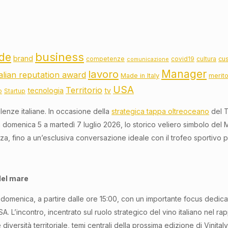
business
de
brand
cu
competenze
covid19
cultura
comunicazione
lavoro
Manager
talian reputation award
Made in Italy
merit
USA
Territorio
tecnologia
tv
o
Startup
lenze italiane. In occasione della
strategica tappa oltreoceano
del T
omenica 5 a martedì 7 luglio 2026, lo storico veliero simbolo del Mad
rezza, fino a un’esclusiva conversazione ideale con il trofeo sportivo 
 del mare
i domenica, a partire dalle ore 15:00, con un importante focus dedicat
. L’incontro, incentrato sul ruolo strategico del vino italiano nel rap
e diversità territoriale, temi centrali della prossima edizione di Vin