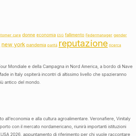
donne
fallimento
economia
stomer care
Federmanager
gender
ESG
reputazione
new york
pandemia
o
parità
ricerca
our Mondiale e della Campagna in Nord America, a bordo di Nave
e in Italy ospiterà incontri di altissimo livello che spazieranno
più antico del mondo.
o all’economia e alla cultura agroalimentare. Veronafiere, Vinitaly
porto con il mercato nordamericano, riunirà importanti istituzioni
italy.USA 2026, appuntamento di riferimento per chi vuole raccontare