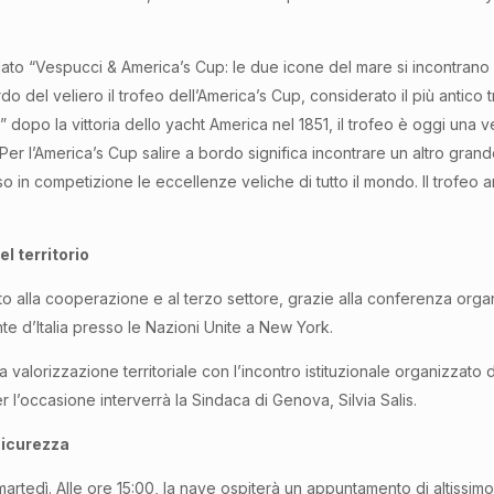
tolato “Vespucci & America’s Cup: le due icone del mare si incontran
rdo del veliero il trofeo dell’America’s Cup, considerato il più antic
o la vittoria dello yacht America nel 1851, il trofeo è oggi una vera
Per l’America’s Cup salire a bordo significa incontrare un altro grand
sso in competizione le eccellenze veliche di tutto il mondo. Il trofeo
l territorio
cato alla cooperazione e al terzo settore, grazie alla conferenza or
 d’Italia presso le Nazioni Unite a New York.
ulla valorizzazione territoriale con l’incontro istituzionale organiz
r l’occasione interverrà la Sindaca di Genova, Silvia Salis.
 sicurezza
rtedì. Alle ore 15:00, la nave ospiterà un appuntamento di altissimo p