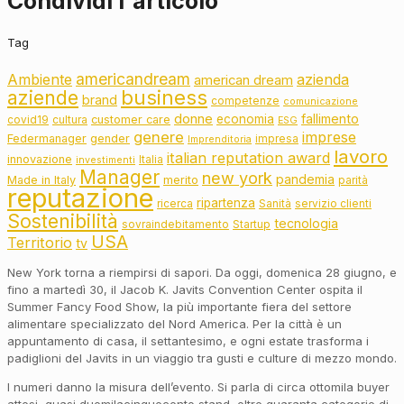
Condividi l'articolo
Tag
americandream
Ambiente
azienda
american dream
business
aziende
brand
competenze
comunicazione
donne
fallimento
economia
customer care
covid19
cultura
ESG
genere
imprese
Federmanager
gender
impresa
Imprenditoria
lavoro
italian reputation award
innovazione
Italia
investimenti
Manager
new york
pandemia
Made in Italy
merito
parità
reputazione
ripartenza
ricerca
Sanità
servizio clienti
Sostenibilità
tecnologia
sovraindebitamento
Startup
USA
Territorio
tv
New York torna a riempirsi di sapori. Da oggi, domenica 28 giugno, e
fino a martedì 30, il Jacob K. Javits Convention Center ospita il
Summer Fancy Food Show, la più importante fiera del settore
alimentare specializzato del Nord America. Per la città è un
appuntamento di casa, il settantesimo, e ogni estate trasforma i
padiglioni del Javits in un viaggio tra gusti e culture di mezzo mondo.
I numeri danno la misura dell’evento. Si parla di circa ottomila buyer