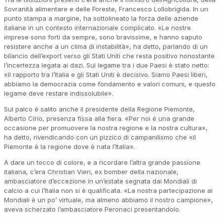
Sovranità alimentare e delle Foreste, Francesco Lollobrigida. In un
punto stampa a margine, ha sottolineato la forza delle aziende
italiane in un contesto internazionale complicato. «Le nostre
imprese sono forti da sempre, sono bravissime, e hanno saputo
resistere anche a un clima di instabilità», ha detto, parlando di un
bilancio dell’export verso gli Stati Uniti che resta positivo nonostante
l’incertezza legata ai dazi. Sul legame tra i due Paesi è stato netto:
«Il rapporto tra l’Italia e gli Stati Uniti è decisivo. Siamo Paesi liberi,
abbiamo la democrazia come fondamento e valori comuni, e questo
legame deve restare indissolubile».
Sul palco è salito anche il presidente della Regione Piemonte,
Alberto Cirio, presenza fissa alla fiera. «Per noi è una grande
occasione per promuovere la nostra regione e la nostra cultura»,
ha detto, rivendicando con un pizzico di campanilismo che «il
Piemonte è la regione dove è nata l’Italia».
A dare un tocco di colore, e a ricordare l’altra grande passione
italiana, c’era Christian Vieri, ex bomber della nazionale,
ambasciatore d’eccezione in un’estate segnata dai Mondiali di
calcio a cui l’Italia non si è qualificata. «La nostra partecipazione ai
Mondiali è un po’ virtuale, ma almeno abbiamo il nostro campione»,
aveva scherzato l’ambasciatore Peronaci presentandolo.