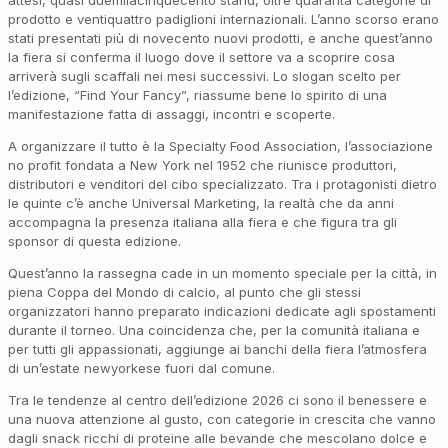
attesi, quasi duemilacinquecento stand, oltre quaranta categorie di
prodotto e ventiquattro padiglioni internazionali. L’anno scorso erano
stati presentati più di novecento nuovi prodotti, e anche quest’anno
la fiera si conferma il luogo dove il settore va a scoprire cosa
arriverà sugli scaffali nei mesi successivi. Lo slogan scelto per
l’edizione, “Find Your Fancy”, riassume bene lo spirito di una
manifestazione fatta di assaggi, incontri e scoperte.
A organizzare il tutto è la Specialty Food Association, l’associazione
no profit fondata a New York nel 1952 che riunisce produttori,
distributori e venditori del cibo specializzato. Tra i protagonisti dietro
le quinte c’è anche Universal Marketing, la realtà che da anni
accompagna la presenza italiana alla fiera e che figura tra gli
sponsor di questa edizione.
Quest’anno la rassegna cade in un momento speciale per la città, in
piena Coppa del Mondo di calcio, al punto che gli stessi
organizzatori hanno preparato indicazioni dedicate agli spostamenti
durante il torneo. Una coincidenza che, per la comunità italiana e
per tutti gli appassionati, aggiunge ai banchi della fiera l’atmosfera
di un’estate newyorkese fuori dal comune.
Tra le tendenze al centro dell’edizione 2026 ci sono il benessere e
una nuova attenzione al gusto, con categorie in crescita che vanno
dagli snack ricchi di proteine alle bevande che mescolano dolce e