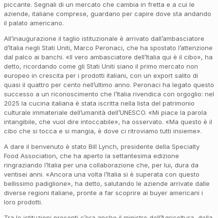
piccante. Segnali di un mercato che cambia in fretta e a cui le
aziende, italiane comprese, guardano per capire dove sta andando
il palato americano.
All’inaugurazione il taglio istituzionale è arrivato dall’ambasciatore
d’Italia negli Stati Uniti, Marco Peronaci, che ha spostato l’attenzione
dal palco ai banchi. «Il vero ambasciatore dell’Italia qui è il cibo», ha
detto, ricordando come gli Stati Uniti siano il primo mercato non
europeo in crescita per i prodotti italiani, con un export salito di
quasi il quattro per cento nell’ultimo anno. Peronaci ha legato questo
successo a un riconoscimento che l’Italia rivendica con orgoglio: nel
2025 la cucina italiana è stata iscritta nella lista del patrimonio
culturale immateriale dell’umanità dell’UNESCO. «Mi piace la parola
intangibile, che vuol dire intoccabile», ha osservato. «Ma questo è il
cibo che si tocca e si mangia, è dove ci ritroviamo tutti insieme».
A dare il benvenuto è stato Bill Lynch, presidente della Specialty
Food Association, che ha aperto la settantesima edizione
ringraziando l’Italia per una collaborazione che, per lui, dura da
ventisei anni. «Ancora una volta l’Italia si è superata con questo
bellissimo padiglione», ha detto, salutando le aziende arrivate dalle
diverse regioni italiane, pronte a far scoprire ai buyer americani i
loro prodotti.
Tra le istituzioni presenti c’era anche il ministro dell’Agricoltura, della