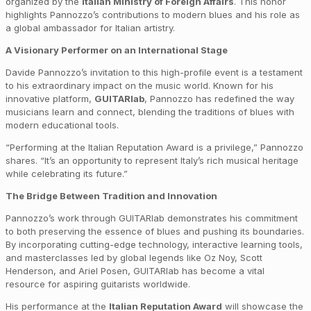
organized by the
Italian Ministry of Foreign Affairs
. This honor
highlights Pannozzo’s contributions to modern blues and his role as
a global ambassador for Italian artistry.
A Visionary Performer on an International Stage
Davide Pannozzo’s invitation to this high-profile event is a testament
to his extraordinary impact on the music world. Known for his
innovative platform,
GUITARlab
, Pannozzo has redefined the way
musicians learn and connect, blending the traditions of blues with
modern educational tools.
“Performing at the Italian Reputation Award is a privilege,” Pannozzo
shares. “It’s an opportunity to represent Italy’s rich musical heritage
while celebrating its future.”
The Bridge Between Tradition and Innovation
Pannozzo’s work through GUITARlab demonstrates his commitment
to both preserving the essence of blues and pushing its boundaries.
By incorporating cutting-edge technology, interactive learning tools,
and masterclasses led by global legends like Oz Noy, Scott
Henderson, and Ariel Posen, GUITARlab has become a vital
resource for aspiring guitarists worldwide.
His performance at the
Italian Reputation Award
will showcase the