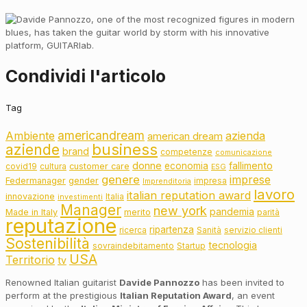
Condividi l'articolo
Tag
americandream
Ambiente
azienda
american dream
business
aziende
brand
competenze
comunicazione
donne
fallimento
economia
customer care
covid19
cultura
ESG
genere
imprese
Federmanager
gender
impresa
Imprenditoria
lavoro
italian reputation award
innovazione
Italia
investimenti
Manager
new york
pandemia
Made in Italy
merito
parità
reputazione
ripartenza
ricerca
Sanità
servizio clienti
Sostenibilità
tecnologia
sovraindebitamento
Startup
USA
Territorio
tv
Renowned Italian guitarist
Davide Pannozzo
has been invited to
perform at the prestigious
Italian Reputation Award
, an event