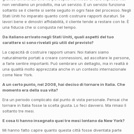
non vendiamo un prodotto, ma un servizio. E un servizio funziona
soltanto se il cliente si sente seguito in ogni fase del processo. Negli
Stati Uniti ho imparato quanto conti costruire rapporti duraturi. Se
lavori bene e dimostri affidabilità, il cliente tende a restare con te. È
una fiducia che si conquista nel tempo.
Da italiano arrivato negli Stati Uniti, quali aspetti del tuo
carattere si sono rivelati più utili del previsto?
La capacità di costruire rapporti umani. Noi italiani siamo
naturalmente portati a creare connessioni, ad ascoltare le persone,
a farle sentire importanti. Può sembrare un dettaglio, ma in realtà è
una qualità molto apprezzata anche in un contesto internazionale
come New York.
A un certo punto, nel 2008, hai deciso di tornare in Italia. Che
momento era della sua vita?
Era un periodo complicato dal punto di vista personale. Pensai che
tornare in Italia fosse la scelta giusta. Lo feci davvero. Ma rimasi lì
soltanto tre mesi.
E cosa ti hanno insegnato quei tre mesi lontano da New York?
Mi hanno fatto capire quanto questa città fosse diventata parte