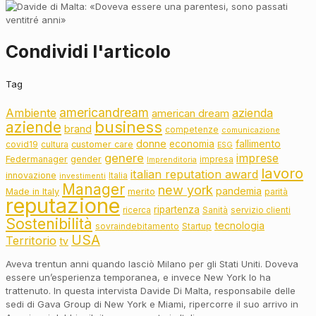
Condividi l'articolo
Tag
americandream
Ambiente
azienda
american dream
business
aziende
brand
competenze
comunicazione
donne
fallimento
economia
customer care
covid19
cultura
ESG
genere
imprese
Federmanager
gender
impresa
Imprenditoria
lavoro
italian reputation award
innovazione
Italia
investimenti
Manager
new york
pandemia
Made in Italy
merito
parità
reputazione
ripartenza
ricerca
Sanità
servizio clienti
Sostenibilità
tecnologia
sovraindebitamento
Startup
USA
Territorio
tv
Aveva trentun anni quando lasciò Milano per gli Stati Uniti. Doveva
essere un’esperienza temporanea, e invece New York lo ha
trattenuto. In questa intervista Davide Di Malta, responsabile delle
sedi di Gava Group di New York e Miami, ripercorre il suo arrivo in