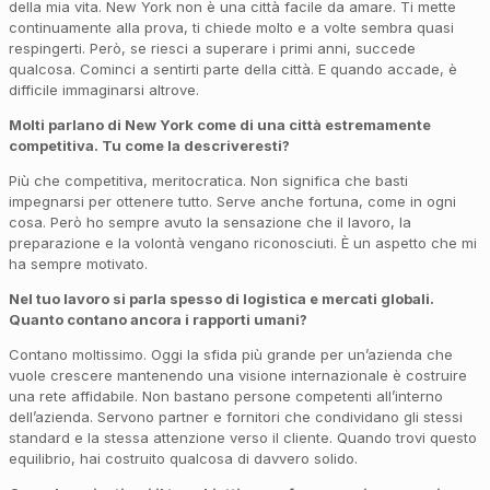
della mia vita. New York non è una città facile da amare. Ti mette
continuamente alla prova, ti chiede molto e a volte sembra quasi
respingerti. Però, se riesci a superare i primi anni, succede
qualcosa. Cominci a sentirti parte della città. E quando accade, è
difficile immaginarsi altrove.
Molti parlano di New York come di una città estremamente
competitiva. Tu come la descriveresti
?
Più che competitiva, meritocratica. Non significa che basti
impegnarsi per ottenere tutto. Serve anche fortuna, come in ogni
cosa. Però ho sempre avuto la sensazione che il lavoro, la
preparazione e la volontà vengano riconosciuti. È un aspetto che mi
ha sempre motivato.
Nel tuo lavoro si parla spesso di logistica e mercati globali.
Quanto contano ancora i rapporti umani?
Contano moltissimo. Oggi la sfida più grande per un’azienda che
vuole crescere mantenendo una visione internazionale è costruire
una rete affidabile. Non bastano persone competenti all’interno
dell’azienda. Servono partner e fornitori che condividano gli stessi
standard e la stessa attenzione verso il cliente. Quando trovi questo
equilibrio, hai costruito qualcosa di davvero solido.