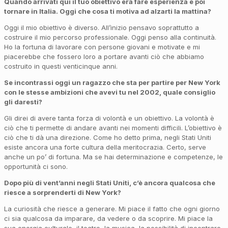
Quando arrivati
qui il
tuo obiettivo era fare esperienza e poi
tornare in Italia. Oggi che cosa ti motiva ad alzarti la mattina?
Oggi il mio obiettivo è diverso. All’inizio pensavo soprattutto a
costruire il mio percorso professionale. Oggi penso alla continuità.
Ho la fortuna di lavorare con persone giovani e motivate e mi
piacerebbe che fossero loro a portare avanti ciò che abbiamo
costruito in questi venticinque anni.
Se incontrassi oggi un ragazzo che sta per partire per New York
con le stesse ambizioni che avevi tu nel 2002, quale consiglio
gli daresti
?
Gli direi di avere tanta forza di volontà e un obiettivo. La volontà è
ciò che ti permette di andare avanti nei momenti difficili. L’obiettivo è
ciò che ti dà una direzione. Come ho detto prima, negli Stati Uniti
esiste ancora una forte cultura della meritocrazia. Certo, serve
anche un po’ di fortuna. Ma se hai determinazione e competenze, le
opportunità ci sono.
Dopo più di vent’anni negli Stati Uniti, c’è ancora qualcosa che
riesce a sorprenderti di New York?
La curiosità che riesce a generare. Mi piace il fatto che ogni giorno
ci sia qualcosa da imparare, da vedere o da scoprire. Mi piace la