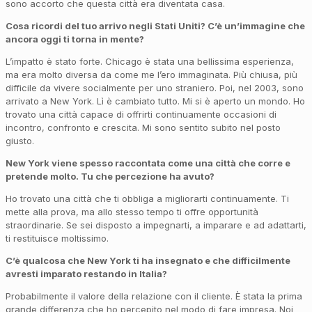
sono accorto che questa città era diventata casa.
Cosa ricordi del tuo arrivo negli Stati Uniti? C’è un’immagine che
ancora oggi ti torna in mente?
L’impatto è stato forte. Chicago è stata una bellissima esperienza,
ma era molto diversa da come me l’ero immaginata. Più chiusa, più
difficile da vivere socialmente per uno straniero. Poi, nel 2003, sono
arrivato a New York. Lì è cambiato tutto. Mi si è aperto un mondo. Ho
trovato una città capace di offrirti continuamente occasioni di
incontro, confronto e crescita. Mi sono sentito subito nel posto
giusto.
New York viene spesso raccontata come una città che corre e
pretende molto. Tu che percezione ha avuto
?
Ho trovato una città che ti obbliga a migliorarti continuamente. Ti
mette alla prova, ma allo stesso tempo ti offre opportunità
straordinarie. Se sei disposto a impegnarti, a imparare e ad adattarti,
ti restituisce moltissimo.
C’è qualcosa che New York ti ha insegnato e che difficilmente
avresti imparato restando in Italia?
Probabilmente il valore della relazione con il cliente. È stata la prima
grande differenza che ho percepito nel modo di fare impresa. Noi