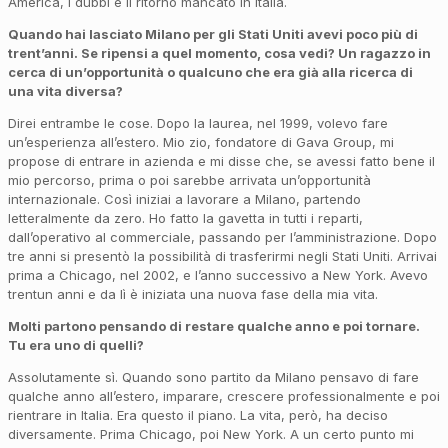
America, i dubbi e il ritorno mancato in Italia.
Quando ha
i lasciato Milano per gli Stati Uniti avevi poco più di
trent’anni. Se ripensi a quel momento, cosa vedi? Un ragazzo in
cerca di un’opportunità o qualcuno che era già alla ricerca di
una vita diversa?
Direi entrambe le cose. Dopo la laurea, nel 1999, volevo fare
un’esperienza all’estero. Mio zio, fondatore di Gava Group, mi
propose di entrare in azienda e mi disse che, se avessi fatto bene il
mio percorso, prima o poi sarebbe arrivata un’opportunità
internazionale. Così iniziai a lavorare a Milano, partendo
letteralmente da zero. Ho fatto la gavetta in tutti i reparti,
dall’operativo al commerciale, passando per l’amministrazione. Dopo
tre anni si presentò la possibilità di trasferirmi negli Stati Uniti. Arrivai
prima a Chicago, nel 2002, e l’anno successivo a New York. Avevo
trentun anni e da lì è iniziata una nuova fase della mia vita.
Molti partono pensando di restare qualche anno e poi tornare.
Tu era uno di quelli?
Assolutamente sì. Quando sono partito da Milano pensavo di fare
qualche anno all’estero, imparare, crescere professionalmente e poi
rientrare in Italia. Era questo il piano. La vita, però, ha deciso
diversamente. Prima Chicago, poi New York. A un certo punto mi