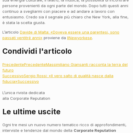
sua energia culturale, il teatro, la musica, la possibilità di incontrare
persone provenienti da ogni parte del mondo. Dopo tutti questi anni
continuo a svegliarmi con piacere e ad andare a lavoro con
entusiasmo. Credo sia il segnale più chiaro che New York, alla fine,
è stata la scelta giusta.
L’articolo
Davide di Malta: «Doveva essere una parentesi, sono
passati ventitré anni»
proviene da
IlNewyorkese
.
Condividi l'articolo
Precedente
Precedente
Massimiliano Giansanti racconta la terra del
futuro
Successivo
Sergio Rossi: «Il vero salto di qualità nasce dalla
fiducia»
Successivo
L’unica rivista dedicata
alla Corporate Reputation
Le ultime uscite
Ogni tre mesi un nuovo numero tematico ricco di approfondimenti,
interviste e tendenze dal mondo della
Corporate Reputation