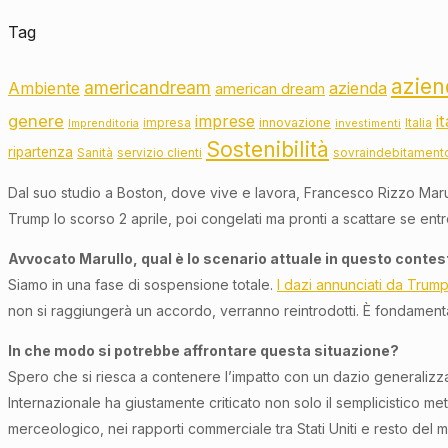
Tag
azien
americandream
Ambiente
azienda
american dream
genere
imprese
i
innovazione
impresa
Italia
Imprenditoria
investimenti
Sostenibilità
ripartenza
Sanità
servizio clienti
sovraindebitament
Dal suo studio a Boston, dove vive e lavora, Francesco Rizzo Marul
Trump lo scorso 2 aprile, poi congelati ma pronti a scattare se ent
Avvocato Marullo, qual è lo scenario attuale in questo contes
Siamo in una fase di sospensione totale.
I dazi annunciati da Trump
non si raggiungerà un accordo, verranno reintrodotti. È fondamental
In che modo si potrebbe affrontare questa situazione?
Spero che si riesca a contenere l’impatto con un dazio generalizz
Internazionale ha giustamente criticato non solo il semplicistico m
merceologico, nei rapporti commerciale tra Stati Uniti e resto del m