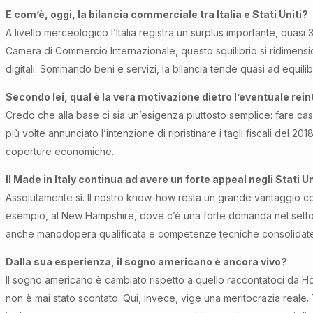
E com’è, oggi, la bilancia commerciale tra Italia e Stati Uniti?
A livello merceologico l’Italia registra un surplus importante, quasi 
Camera di Commercio Internazionale, questo squilibrio si ridimension
digitali. Sommando beni e servizi, la bilancia tende quasi ad equilib
Secondo lei, qual è la vera motivazione dietro l’eventuale rei
Credo che alla base ci sia un’esigenza piuttosto semplice: fare cassa
più volte annunciato l’intenzione di ripristinare i tagli fiscali del 201
coperture economiche.
Il Made in Italy continua ad avere un forte appeal negli Stati U
Assolutamente sì. Il nostro know-how resta un grande vantaggio com
esempio, al New Hampshire, dove c’è una forte domanda nel settore n
anche manodopera qualificata e competenze tecniche consolidate. 
Dalla sua esperienza, il sogno americano è ancora vivo?
Il sogno americano è cambiato rispetto a quello raccontatoci da Ho
non è mai stato scontato. Qui, invece, vige una meritocrazia reale. Ti