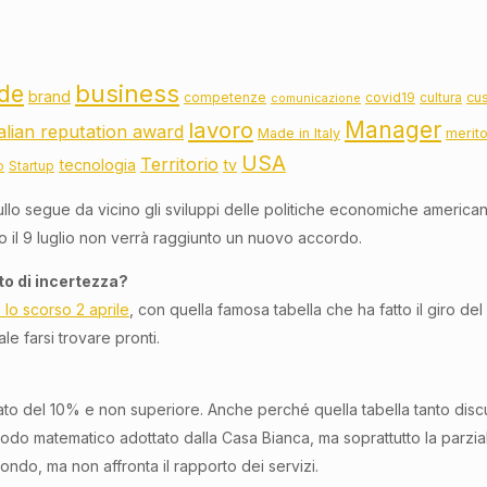
business
de
brand
cu
competenze
covid19
cultura
comunicazione
lavoro
Manager
talian reputation award
Made in Italy
merit
USA
Territorio
tecnologia
tv
o
Startup
lo segue da vicino gli sviluppi delle politiche economiche americane
ro il 9 luglio non verrà raggiunto un nuovo accordo.
to di incertezza?
 lo scorso 2 aprile
, con quella famosa tabella che ha fatto il giro de
e farsi trovare pronti.
ato del 10% e non superiore. Anche perché quella tabella tanto dis
etodo matematico adottato dalla Casa Bianca, ma soprattutto la parzia
ondo, ma non affronta il rapporto dei servizi.