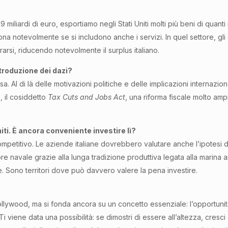
39 miliardi di euro, esportiamo negli Stati Uniti molti più beni di qua
a notevolmente se si includono anche i servizi. In quel settore, gli S
rarsi, riducendo notevolmente il surplus italiano.
ntroduzione dei dazi?
. Al di là delle motivazioni politiche e delle implicazioni internazion
8, il cosiddetto
Tax Cuts and Jobs Act
, una riforma fiscale molto amp
niti. È ancora conveniente investire lì?
petitivo. Le aziende italiane dovrebbero valutare anche l’ipotesi di 
avale grazie alla lunga tradizione produttiva legata alla marina ame
Sono territori dove può davvero valere la pena investire.
llywood, ma si fonda ancora su un concetto essenziale: l’opportunità
 viene data una possibilità: se dimostri di essere all’altezza, cresci 