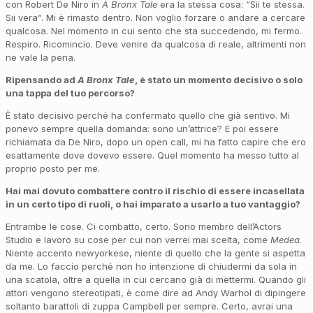
con Robert De Niro in
A Bronx Tale
era la stessa cosa: “Sii te stessa.
Sii vera”. Mi è rimasto dentro. Non voglio forzare o andare a cercare
qualcosa. Nel momento in cui sento che sta succedendo, mi fermo.
Respiro. Ricomincio. Deve venire da qualcosa di reale, altrimenti non
ne vale la pena.
Ripensando ad
A Bronx Tale
, è stato un momento decisivo o solo
una tappa del tuo percorso?
È stato decisivo perché ha confermato quello che già sentivo. Mi
ponevo sempre quella domanda: sono un’attrice? E poi essere
richiamata da De Niro, dopo un open call, mi ha fatto capire che ero
esattamente dove dovevo essere. Quel momento ha messo tutto al
proprio posto per me.
Hai mai dovuto combattere contro il rischio di essere incasellata
in un certo tipo di ruoli, o hai imparato a usarlo a tuo vantaggio?
Entrambe le cose. Ci combatto, certo. Sono membro dell’Actors
Studio e lavoro su cose per cui non verrei mai scelta, come
Medea
.
Niente accento newyorkese, niente di quello che la gente si aspetta
da me. Lo faccio perché non ho intenzione di chiudermi da sola in
una scatola, oltre a quella in cui cercano già di mettermi. Quando gli
attori vengono stereotipati, è come dire ad Andy Warhol di dipingere
soltanto barattoli di zuppa Campbell per sempre. Certo, avrai una