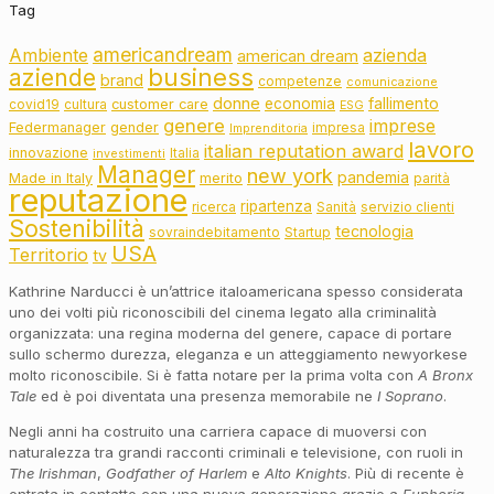
Tag
americandream
Ambiente
azienda
american dream
business
aziende
brand
competenze
comunicazione
donne
fallimento
economia
customer care
covid19
cultura
ESG
genere
imprese
Federmanager
gender
impresa
Imprenditoria
lavoro
italian reputation award
innovazione
Italia
investimenti
Manager
new york
pandemia
Made in Italy
merito
parità
reputazione
ripartenza
ricerca
Sanità
servizio clienti
Sostenibilità
tecnologia
sovraindebitamento
Startup
USA
Territorio
tv
Kathrine Narducci è un’attrice italoamericana spesso considerata
uno dei volti più riconoscibili del cinema legato alla criminalità
organizzata: una regina moderna del genere, capace di portare
sullo schermo durezza, eleganza e un atteggiamento newyorkese
molto riconoscibile. Si è fatta notare per la prima volta con
A Bronx
Tale
ed è poi diventata una presenza memorabile ne
I Soprano
.
Negli anni ha costruito una carriera capace di muoversi con
naturalezza tra grandi racconti criminali e televisione, con ruoli in
The Irishman
,
Godfather of Harlem
e
Alto Knights
. Più di recente è