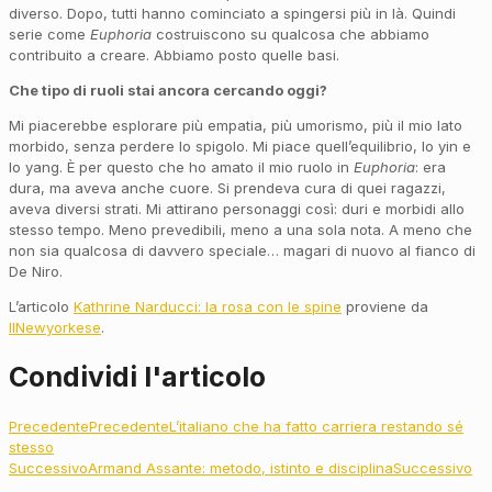
diverso. Dopo, tutti hanno cominciato a spingersi più in là. Quindi
serie come
Euphoria
costruiscono su qualcosa che abbiamo
contribuito a creare. Abbiamo posto quelle basi.
Che tipo di ruoli stai ancora cercando oggi?
Mi piacerebbe esplorare più empatia, più umorismo, più il mio lato
morbido, senza perdere lo spigolo. Mi piace quell’equilibrio, lo yin e
lo yang. È per questo che ho amato il mio ruolo in
Euphoria
: era
dura, ma aveva anche cuore. Si prendeva cura di quei ragazzi,
aveva diversi strati. Mi attirano personaggi così: duri e morbidi allo
stesso tempo. Meno prevedibili, meno a una sola nota. A meno che
non sia qualcosa di davvero speciale… magari di nuovo al fianco di
De Niro.
L’articolo
Kathrine Narducci: la rosa con le spine
proviene da
IlNewyorkese
.
Condividi l'articolo
Precedente
Precedente
L’italiano che ha fatto carriera restando sé
stesso
Successivo
Armand Assante: metodo, istinto e disciplina
Successivo