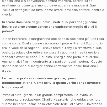
cibo italiano e a conversare, sembra vita vera, perché lui sa
esattamente come quel mondo deve apparire e muoversi. Quel
livello di dettaglio ti dà tutto, come attore: devi solo entrarci dentro e
viverlo.
In storie dominate dagli uomini, vedi i tuoi personaggi come
figure esterne o come donne che capiscono meglio di altri il
potere?
Io non interpreto la margheritina che appassisce: sono più una rosa
con le spine. Quelle donne capiscono il potere. Prendi
I Soprano
: io
ero la voce della ragione. Tenevo testa a Tony. Lo rimettevo al suo
posto. Lasciavo che Artie si sentisse il capo, ma in realtà ero io a
mandare avanti le cose. È questa l’energia che porto in quei ruoli.
Anche in altri film mi confronto alla pari con uomini potenti. Queste
donne non sono ai margini: sanno esattamente come funziona il
gioco.
Le tue interpretazioni sembrano grezze, quasi
documentaristiche. Come arrivi a quella verità senza lavorarci
troppo sopra?
Prima di tutto, grazie: è un grande complimento. Ho avuto un
insegnante di recitazione, Charlie Kazakakis, che gridava sempre:
“Come nella vita, come nella vita: siate fedeli alla vita”. E lavorando