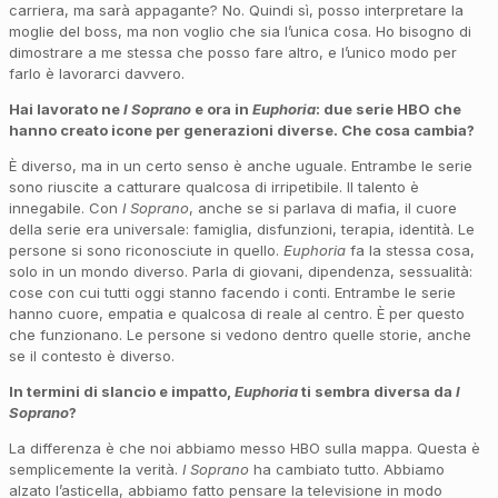
carriera, ma sarà appagante? No. Quindi sì, posso interpretare la
moglie del boss, ma non voglio che sia l’unica cosa. Ho bisogno di
dimostrare a me stessa che posso fare altro, e l’unico modo per
farlo è lavorarci davvero.
Hai lavorato ne
I Soprano
e ora in
Euphoria
: due serie HBO che
hanno creato icone per generazioni diverse. Che cosa cambia?
È diverso, ma in un certo senso è anche uguale. Entrambe le serie
sono riuscite a catturare qualcosa di irripetibile. Il talento è
innegabile. Con
I Soprano
, anche se si parlava di mafia, il cuore
della serie era universale: famiglia, disfunzioni, terapia, identità. Le
persone si sono riconosciute in quello.
Euphoria
fa la stessa cosa,
solo in un mondo diverso. Parla di giovani, dipendenza, sessualità:
cose con cui tutti oggi stanno facendo i conti. Entrambe le serie
hanno cuore, empatia e qualcosa di reale al centro. È per questo
che funzionano. Le persone si vedono dentro quelle storie, anche
se il contesto è diverso.
In termini di slancio e impatto,
Euphoria
ti sembra diversa da
I
Soprano
?
La differenza è che noi abbiamo messo HBO sulla mappa. Questa è
semplicemente la verità.
I Soprano
ha cambiato tutto. Abbiamo
alzato l’asticella, abbiamo fatto pensare la televisione in modo