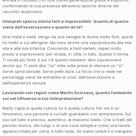
entrata in contatto con una nuova generazione grazie a
Euphoria
,
confermando la sua presenza attraverso epoche diverse del
racconto audiovisivo.
Interpreti spesso donne forti e imprevedibili. Quanto di questo
viene dall’osservazione e quanto da te?
Direi metà e metà. Vengo da una famiglia di donne molto forti, quindi
ho molto a cui attingere. Ma sono anche una sopravvissuta alla mia
vita e alla mia infanzia. Crescendo a East Harlem, impari molto
presto a sopravvivere: per strada, in città, in tutto. Questo ti forma.
Ti rende più forte. E poi c’è questo mestiere: devi sopravvivere
anche qui. Ti senti dire “no” mille volte prima di ottenere un “sì”.
Serve spina dorsale. Serve pelle dura. La forza che si vede nei
personaggi viene da entrambe le cose: dall’osservazione e
dall’esperienza vissuta.
Lavorando con registi come Martin Scorsese, quanto l’ambiente
sul set influenza la tua interpretazione?
Marty capisce quella cultura: lui è quella cultura. Per me è un
fenomeno, una persona a cui tutti guardiamo con ammirazione. Sul
suo set tutto è preciso, autentico, al massimo livello. Che si tratti del
periodo storico, del luogo o di una cosa semplice come una tavola
apparecchiata per cena, è tutto reale. Se siamo seduti lì a mangiare