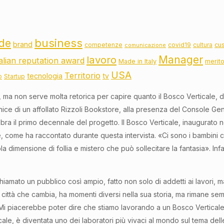
business
de
brand
cu
competenze
covid19
cultura
comunicazione
lavoro
Manager
talian reputation award
Made in Italy
merit
USA
Territorio
tecnologia
tv
o
Startup
 ma non serve molta retorica per capire quanto il Bosco Verticale, d
rnice di un affollato Rizzoli Bookstore, alla presenza del Console Ge
ebra il primo decennale del progetto. Il Bosco Verticale, inaugurato 
, come ha raccontato durante questa intervista. «Ci sono i bambini c
la dimensione di follia e mistero che può sollecitare la fantasia». Inf
mato un pubblico così ampio, fatto non solo di addetti ai lavori, ma an
città che cambia, ha momenti diversi nella sua storia, ma rimane se
«Mi piacerebbe poter dire che stiamo lavorando a un Bosco Verticale
le, è diventata uno dei laboratori più vivaci al mondo sul tema delle