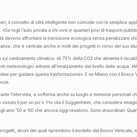
Boeri, il concetto di città intelligente non coincide con la semplice a
«Se togli l’auto privata a chi vive in quartieri privi di trasporti pub
ittà devono affrontare la transizione ecologica senza penalizzare chi 
ianze, che è centrale anche in molti dei progetti in corso del suo st
à sul cambiamento climatico. «Il 75% della CO2 che alimenta il riscal
nti meteorologici estremi all’innalzamento del livello delle acque.
idee per guidare questa trasformazione». E se Milano con il Bosco V
enze.
. Durante l’intervista, si sofferma anche su luoghi e memorie personal
issuto lì per un po’». Poi cita il Guggenheim, che considera «magico
i negli anni ’50 e ’60 che ancora oggi resistono. Sono straordinari. Qu
rogetti, alcuni dei quali riprendono il modello del Bosco Verticale, m