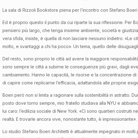
La sala di Rizzoli Bookstore piena per l’incontro con Stefano Boeri
Ed è proprio questo il punto da cui riparte la sua riflessione. Per 
pensiero più largo, che tenga insieme ambiente, società e giustizia. 
vera sfida, insiste, è quella di non lasciare nessuno indietro. «Le c
molto, e svantaggi a chi ha poco». Un tema, quello delle disuguagl
Del resto, sono proprio le città ad avere la maggiore responsabilit
sono sempre le città a subirne le conseguenze più gravi, dagli eve
cambiamento. Hanno le capacità, le risorse e la concentrazione di 
di capire come replicarne l’efficacia, adattandola alle proprie esig
Boeri però non si limita a ragionare sulla sostenibilità in astratto
posto dove torno sempre, mio fratello studiava alla NYU e abbiamo v
lui caro: l’edilizia sociale di New York. «Ci sono quartieri costruit
realtà. E trovarle ancora vive, nonostante tutto, è impressionante».
Lo studio Stefano Boeri Architetti è attualmente impegnato in molti p