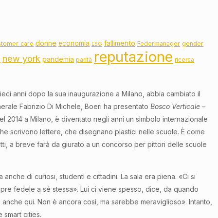
donne
fallimento
economia
stomer care
Federmanager
gender
ESG
reputazione
new york
pandemia
o
parità
ricerca
ieci anni dopo la sua inaugurazione a Milano, abbia cambiato il
nerale Fabrizio Di Michele, Boeri ha presentato
Bosco Verticale –
nel 2014 a Milano, è diventato negli anni un simbolo internazionale
he scrivono lettere, che disegnano plastici nelle scuole. È come
atti, a breve farà da giurato a un concorso per pittori delle scuole
che di curiosi, studenti e cittadini. La sala era piena. «Ci si
mpre fedele a sé stessa». Lui ci viene spesso, dice, da quando
 anche qui. Non è ancora così, ma sarebbe meraviglioso». Intanto,
 smart cities.