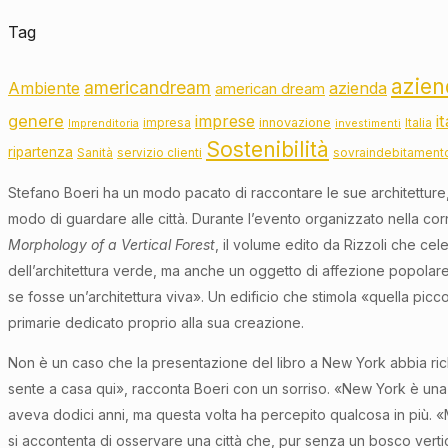
Tag
azien
americandream
Ambiente
azienda
american dream
genere
imprese
i
innovazione
impresa
Italia
Imprenditoria
investimenti
Sostenibilità
ripartenza
Sanità
servizio clienti
sovraindebitament
Stefano Boeri ha un modo pacato di raccontare le sue architetture,
modo di guardare alle città. Durante l’evento organizzato nella co
Morphology of a Vertical Forest
, il volume edito da Rizzoli che cel
dell’architettura verde, ma anche un oggetto di affezione popolare
se fosse un’architettura viva». Un edificio che stimola «quella picco
primarie dedicato proprio alla sua creazione.
Non è un caso che la presentazione del libro a New York abbia richia
sente a casa qui», racconta Boeri con un sorriso. «New York è una 
aveva dodici anni, ma questa volta ha percepito qualcosa in più. 
si accontenta di osservare una città che, pur senza un bosco vertica