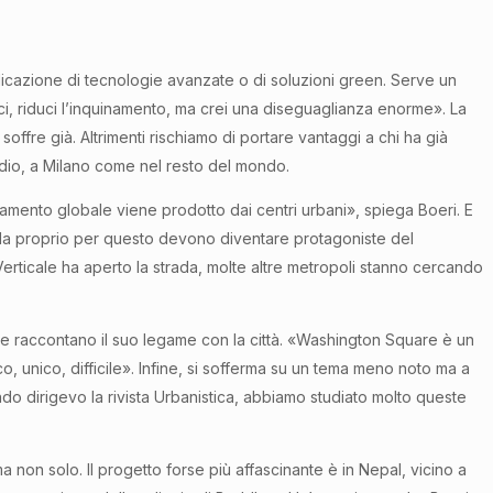
pplicazione di tecnologie avanzate o di soluzioni green. Serve un
blici, riduci l’inquinamento, ma crei una diseguaglianza enorme». La
soffre già. Altrimenti rischiamo di portare vantaggi a chi ha già
udio, a Milano come nel resto del mondo.
damento globale viene prodotto dai centri urbani», spiega Boeri. E
 «Ma proprio per questo devono diventare protagoniste del
erticale ha aperto la strada, molte altre metropoli stanno cercando
i che raccontano il suo legame con la città. «Washington Square è un
, unico, difficile». Infine, si sofferma su un tema meno noto ma a
ando dirigevo la rivista Urbanistica, abbiamo studiato molto queste
a non solo. Il progetto forse più affascinante è in Nepal, vicino a