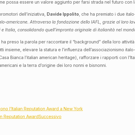
e possa essere un valore aggiunto per farsi strada nel futuro con l
romotori dell’iniziativa,
Davide Ippolito
, che ha premiato i due italo
lo-americane. Attraverso la fondazione dello IAFL, grazie al loro la
i e Italia, consolidando quell’impronta originale di italianità nel mond
ha preso la parola per raccontare il “background” della loro attività e
tti insieme, elevare la statura e l’influenza dell’associazionismo italo
 Bianca l’italian american heritage), rafforzare i rapporti con l’Ital
o-americani e la terra d’origine dei loro nonni e bisnonni.
ono l’Italian Reputation Award a New York
lian Reputation Award
Successivo