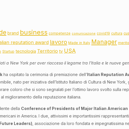
business
de
brand
cu
competenze
covid19
cultura
comunicazione
lavoro
Manager
talian reputation award
Made in Italy
merit
USA
Territorio
tecnologia
tv
o
Startup
ti a New York per aver riacceso il legame tra l’Italia e le nuove gen
k
ha ospitato la cerimonia di premiazione dell’
Italian Reputation 
bile, nato per iniziativa dell’Istituto Italiano di Cultura di New York
are coloro che si sono segnalati per l’ottimo lavoro svolto sulla rep
 al miglioramento della reputazione italiana.
dente della
Conference of Presidents of Major Italian American
ericani in America. I due, attivissimi e importantissimi rappresentanti 
 Future Leaders)
, associazione da loro fondata e impegnatissima nel r