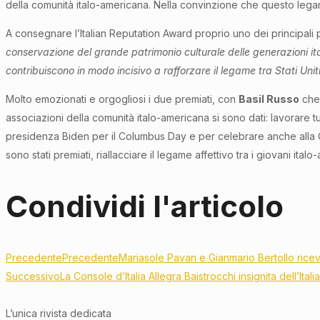
della comunità italo-americana. Nella convinzione che questo legam
A consegnare l’Italian Reputation Award proprio uno dei principali p
conservazione del grande patrimonio culturale delle generazioni ita
contribuiscono in modo incisivo a rafforzare il legame tra Stati Unit
Molto emozionati e orgogliosi i due premiati, con
Basil Russo
che 
associazioni della comunità italo-americana si sono dati: lavorare tu
presidenza Biden per il Columbus Day e per celebrare anche alla Casa
sono stati premiati, riallacciare il legame affettivo tra i giovani ital
Condividi l'articolo
Precedente
Precedente
Mariasole Pavan e Gianmario Bertollo ricev
Successivo
La Console d’Italia Allegra Baistrocchi insignita dell’Ita
L’unica rivista dedicata