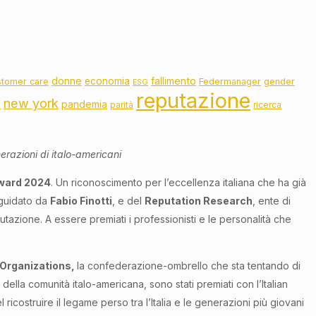
donne
fallimento
economia
stomer care
Federmanager
gender
ESG
reputazione
new york
pandemia
o
parità
ricerca
erazioni di italo-americani
Award 2024
. Un riconoscimento per l’eccellenza italiana che ha già
, guidato da
Fabio Finotti
, e del
Reputation Research
, ente di
utazione. A essere premiati i professionisti e le personalità che
 Organizations,
la confederazione-ombrello che sta tentando di
della comunità italo-americana, sono stati premiati con l’Italian
icostruire il legame perso tra l’Italia e le generazioni più giovani