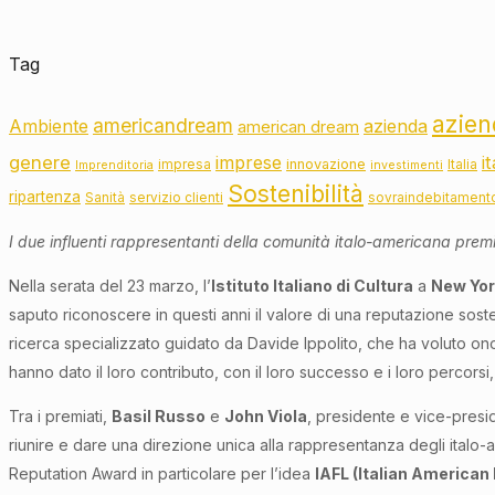
Tag
azien
americandream
Ambiente
azienda
american dream
genere
imprese
i
innovazione
impresa
Italia
Imprenditoria
investimenti
Sostenibilità
ripartenza
Sanità
servizio clienti
sovraindebitament
I due influenti rappresentanti della comunità italo-americana premia
Nella serata del 23 marzo, l’
Istituto Italiano di Cultura
a
New Yor
saputo riconoscere in questi anni il valore di una reputazione sosteni
ricerca specializzato guidato da Davide Ippolito, che ha voluto onor
hanno dato il loro contributo, con il loro successo e i loro percorsi,
Tra i premiati,
Basil Russo
e
John Viola
, presidente e vice-presi
riunire e dare una direzione unica alla rappresentanza degli italo-am
Reputation Award in particolare per l’idea
IAFL (Italian American